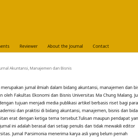
ents
Reviewer
About the Journal
Contact
 Jurnal Akuntansi, Manajemen dan Bisnis
merupakan jurnal ilmiah dalam bidang akuntansi, manajemen dan bi
an oleh Fakultas Ekonomi dan Bisnis Universitas Ma Chung Malang. Ju
 dengan tujuan menjadi media publikasi artikel berbasis riset bagi para
demisi dan praktisi di bidang akuntansi, manajemen, bisnis dan bid
aitan erat dengan ketiga tema tersebut.Tulisan maupun pendapat ya
rnal ini adalah berasal dari setiap penulis dan tidak mewakili editor
itas. Jurnal Parsimonia menerima karya asli yang belum pernah