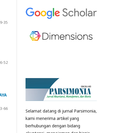
9-35
6-52
AYA
3-66
Selamat datang di jurnal Parsimonia,
kami menerima artikel yang
berhubungan dengan bidang