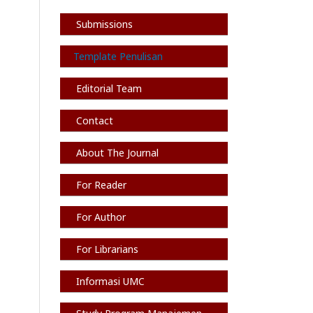
Submissions
Template Penulisan
Editorial Team
Contact
About The Journal
For Reader
For Author
For Librarians
Informasi
UMC