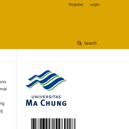
Register
Login
Search
snis
rnal
ang
ng