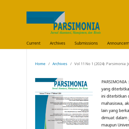
Current
Archives
Submissions
Announcem
Home
/
Archives
/
Vol 11 No 1 (2024): Parsimonia:
PARSIMONIA : 
yang diterbitk
ini diterbitkan
mahasiswa, aka
lain yang berk
dimuat dalam ju
maupun Univers