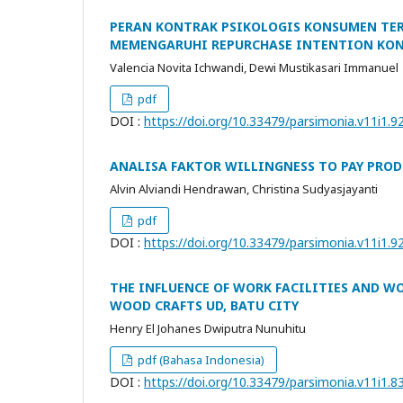
PERAN KONTRAK PSIKOLOGIS KONSUMEN TE
MEMENGARUHI REPURCHASE INTENTION KON
Valencia Novita Ichwandi, Dewi Mustikasari Immanuel
pdf
DOI :
https://doi.org/10.33479/parsimonia.v11i1.
ANALISA FAKTOR WILLINGNESS TO PAY PRO
Alvin Alviandi Hendrawan, Christina Sudyasjayanti
pdf
DOI :
https://doi.org/10.33479/parsimonia.v11i1.
THE INFLUENCE OF WORK FACILITIES AND W
WOOD CRAFTS UD, BATU CITY
Henry El Johanes Dwiputra Nunuhitu
pdf (Bahasa Indonesia)
DOI :
https://doi.org/10.33479/parsimonia.v11i1.