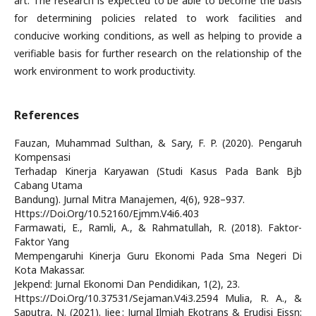
art. The research is expected to be able to become the basis
for determining policies related to work facilities and
conducive working conditions, as well as helping to provide a
verifiable basis for further research on the relationship of the
work environment to work productivity.
References
Fauzan, Muhammad Sulthan, & Sary, F. P. (2020). Pengaruh
Kompensasi
Terhadap Kinerja Karyawan (Studi Kasus Pada Bank Bjb
Cabang Utama
Bandung). Jurnal Mitra Manajemen, 4(6), 928–937.
Https://Doi.Org/10.52160/Ejmm.V4i6.403
Farmawati, E., Ramli, A., & Rahmatullah, R. (2018). Faktor-
Faktor Yang
Mempengaruhi Kinerja Guru Ekonomi Pada Sma Negeri Di
Kota Makassar.
Jekpend: Jurnal Ekonomi Dan Pendidikan, 1(2), 23.
Https://Doi.Org/10.37531/Sejaman.V4i3.2594 Mulia, R. A., &
Saputra, N. (2021). Jiee : Jurnal Ilmiah Ekotrans & Erudisi Eissn: