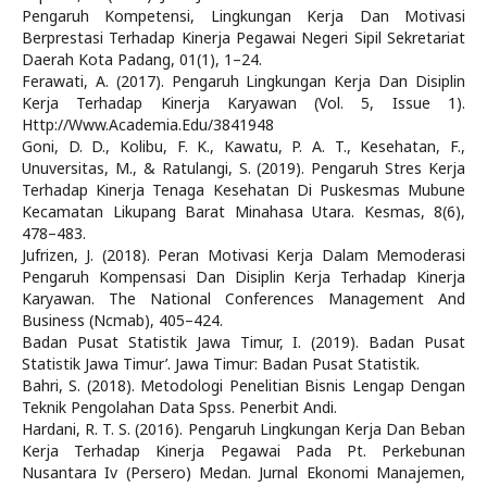
Pengaruh Kompetensi, Lingkungan Kerja Dan Motivasi
Berprestasi Terhadap Kinerja Pegawai Negeri Sipil Sekretariat
Daerah Kota Padang, 01(1), 1–24.
Ferawati, A. (2017). Pengaruh Lingkungan Kerja Dan Disiplin
Kerja Terhadap Kinerja Karyawan (Vol. 5, Issue 1).
Http://Www.Academia.Edu/3841948
Goni, D. D., Kolibu, F. K., Kawatu, P. A. T., Kesehatan, F.,
Unuversitas, M., & Ratulangi, S. (2019). Pengaruh Stres Kerja
Terhadap Kinerja Tenaga Kesehatan Di Puskesmas Mubune
Kecamatan Likupang Barat Minahasa Utara. Kesmas, 8(6),
478–483.
Jufrizen, J. (2018). Peran Motivasi Kerja Dalam Memoderasi
Pengaruh Kompensasi Dan Disiplin Kerja Terhadap Kinerja
Karyawan. The National Conferences Management And
Business (Ncmab), 405–424.
Badan Pusat Statistik Jawa Timur, I. (2019). Badan Pusat
Statistik Jawa Timur’. Jawa Timur: Badan Pusat Statistik.
Bahri, S. (2018). Metodologi Penelitian Bisnis Lengap Dengan
Teknik Pengolahan Data Spss. Penerbit Andi.
Hardani, R. T. S. (2016). Pengaruh Lingkungan Kerja Dan Beban
Kerja Terhadap Kinerja Pegawai Pada Pt. Perkebunan
Nusantara Iv (Persero) Medan. Jurnal Ekonomi Manajemen,