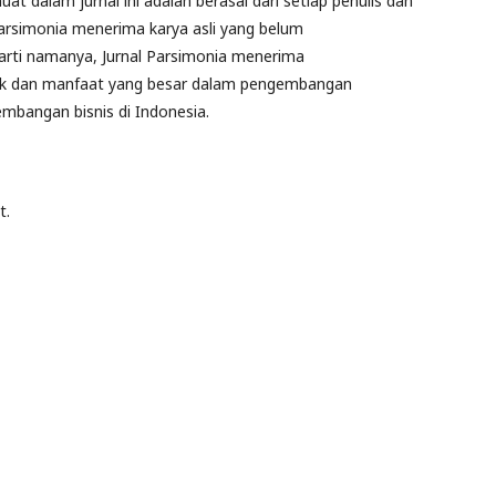
t dalam jurnal ini adalah berasal dari setiap penulis dan
 Parsimonia menerima karya asli yang belum
an arti namanya, Jurnal Parsimonia menerima
k dan manfaat yang besar dalam pengembangan
mbangan bisnis di Indonesia.
t.