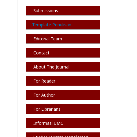
Submissions
Template Penulisan
Editorial Team
Contact
About The Journal
For Reader
For Author
For Librarians
Informasi
UMC