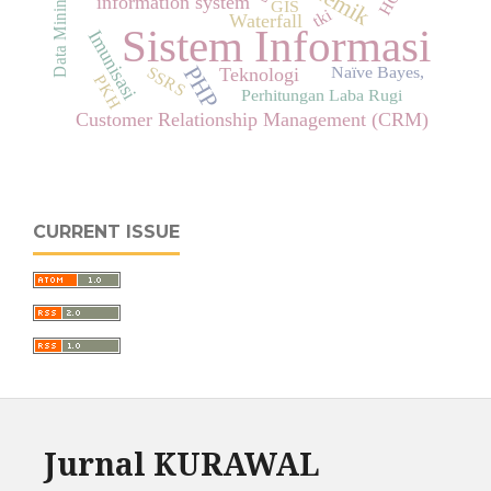
Data Mining
information system
GIS
tki
Waterfall
Sistem Informasi
Imunisasi
PHP
Naïve Bayes,
SSRS
Teknologi
PKH
Perhitungan Laba Rugi
Customer Relationship Management (CRM)
CURRENT ISSUE
Jurnal KURAWAL