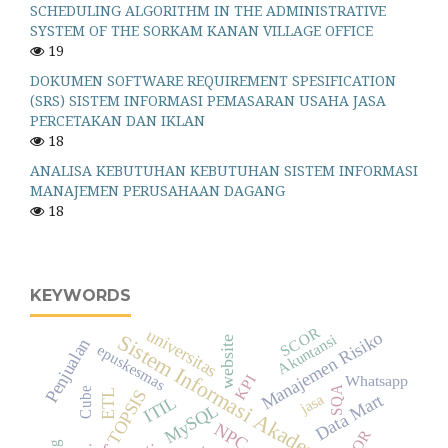
SCHEDULING ALGORITHM IN THE ADMINISTRATIVE
SYSTEM OF THE SORKAM KANAN VILLAGE OFFICE
19
DOKUMEN SOFTWARE REQUIREMENT SPESIFICATION
(SRS) SISTEM INFORMASI PEMASARAN USAHA JASA
PERCETAKAN DAN IKLAN
18
ANALISA KEBUTUHAN KEBUTUHAN SISTEM INFORMASI
MANAJEMEN PERUSAHAAN DAGANG
18
KEYWORDS
SCOR
universitas
Manajemen Risiko
Sistem Informasi Akademik
Akuntansi
website
Penjualan
epuskesmas
KPI
Whatsapp
SQA
Cube
TOPSIS
ETL
Data Mart
jasa
ITIL
MySQL
NPC
HOR