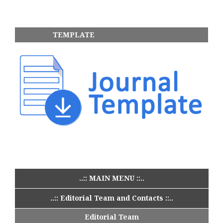
TEMPLATE
..:: MAIN MENU ::..
..:: Editorial Team and Contacts ::..
Editorial Team