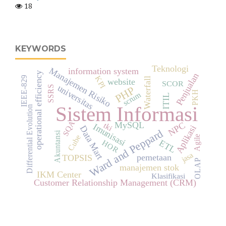
18
KEYWORDS
Teknologi
Manajemen Risiko
information system
operational efficiency
Penjualan
KPI
IEEE-829
Waterfall
website
SCOR
universitas
SSRS
PHP
PKH
scrum
ITIL
Sistem Informasi
Differential Evolution
SQA
NPC
MySQL
tki
Imunisasi
Aplikasi
Data Mart
Ward and Peppard
Akuntansi
Cube
Agile
HOR
ETL
jasa
pemetaan
TOPSIS
OLAP
manajemen stok
IKM Center
Klasifikasi
Customer Relationship Management (CRM)