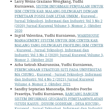
Larry Weins Graziano Wengkang, Yudhi
Kurniawan,
SISTEM INFORMASI PENJUALAN UNTUK
IKM CENTER KAB. MALANG DILENGKAPI DENGAN
PEMETAAN POSISI DAN LETAK UMKM
,
Kurawal -
Jurnal Teknologi, Informasi dan Industri: Vol 3 No 2
(2020): Jurnal Kurawal Volume 3, Nomor 2, Oktober
2020
Ingrid Valentina, Yudhi Kurniawan,
WAREHOUSE
MANAGEMENT SYSTEM UNTUK IKM CENTER KAB.
MALANG YANG DILENGKAPI PROFILING IKM CENTER
,
Kurawal - Jurnal Teknologi, Informasi dan
Industri: Vol 3 No 2 (2020): Jurnal Kurawal Volume 3,
Nomor 2, Oktober 2020
Azha Satirah Khairunnisa, Yudhi Kurniawan,
PERENCANAAN STRATEGIS SI/TI PADA UNIVERSITAS
MA CHUNG
,
Kurawal - Jurnal Teknologi, Informasi
dan Industri: Vol 4 No 2 (2021): Jurnal Kurawal
Volume 4, Nomor 2, Oktober 2021
Sandhy Septarian Manoradja, Hendro Poerbo
Prasetiya, Yudhi Kurniawan,
RANCANG BANGUN
SISTEM INFORMASI GEOGRAFIS PEMETAANWILAYAH
(STUDI KASUS : DUSUN GODHEAN – DESA KUCUR)
,
Kurawal - Jurnal Teknologi, Informasi dan Industri: