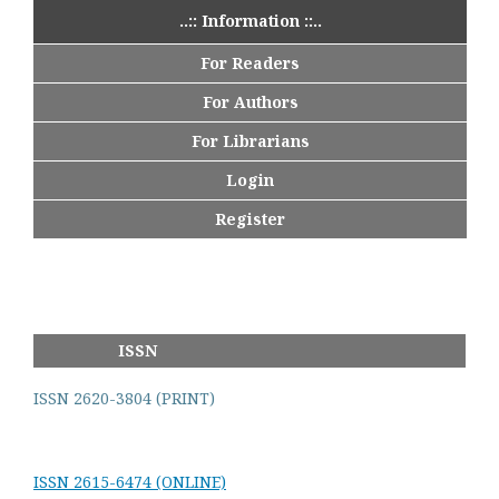
..:: Information ::..
For Readers
For Authors
For Librarians
Login
Register
ISSN
ISSN 2620-3804 (PRINT)
ISSN 2615-6474 (ONLINE)