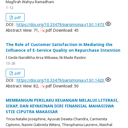
Magfirah Wahyu Ramadhani
1-12
pdf
DOI :
https://doi.org/10.33479/parsimonia.v13i1.1473
Abstract View: 71,
pdf Download: 45
The Role of Customer Satisfaction in Mediating the
Influence of E-Service Quality on Repurchase Intention
I Gede Nandikha Arsa Wibawa, Ni Made Rastini
13-26
pdf
DOI :
https://doi.org/10.33479/parsimonia.v13i1.1420
Abstract View: 82,
pdf Download: 50
MEMBANGUN PERILAKU KEUANGAN MELALUI LITERASI,
SIKAP, DAN KEYAKINAN DIRI FINANSIAL MAHASISWA
STIE CIPUTRA MAKASSAR
Tricia Natalie Josephine, Ayuvati Dewita Chandra, Carmenita
Ciptomo, Naomi Gabriela Witera, Theophania Laurens, Maichal