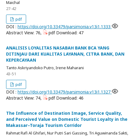
Maichal
27-42
pdf
DOI :
https://doi.org/10.33479/parsimonia.v13i1.1333
Abstract View: 76,
pdf Download: 47
ANALISIS LOYALITAS NASABAH BANK BCA YANG
DITINJAU DARI KUALITAS LAYANAN, CITRA BANK, DAN
KEPERCAYAAN
Tanto Askriyandoko Putro, Irene Maharani
43-51
pdf
DOI :
https://doi.org/10.33479/parsimonia.v13i1.1327
Abstract View: 74,
pdf Download: 46
The Influence of Destination Image, Service Quality,
and Perceived Value on Domestic Tourist Loyalty in the
Makassar–Toraja Tourism Corridor
Rahmat Rafi Al Ghifari, Nur Putri Sari Gassing, Tri Aguwinanda Sakti,