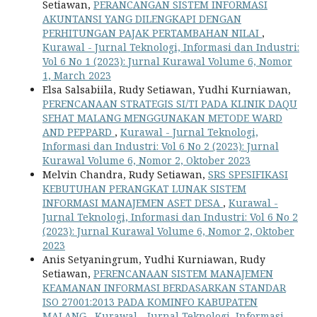
Setiawan,
PERANCANGAN SISTEM INFORMASI
AKUNTANSI YANG DILENGKAPI DENGAN
PERHITUNGAN PAJAK PERTAMBAHAN NILAI
,
Kurawal - Jurnal Teknologi, Informasi dan Industri:
Vol 6 No 1 (2023): Jurnal Kurawal Volume 6, Nomor
1, March 2023
Elsa Salsabiila, Rudy Setiawan, Yudhi Kurniawan,
PERENCANAAN STRATEGIS SI/TI PADA KLINIK DAQU
SEHAT MALANG MENGGUNAKAN METODE WARD
AND PEPPARD
,
Kurawal - Jurnal Teknologi,
Informasi dan Industri: Vol 6 No 2 (2023): Jurnal
Kurawal Volume 6, Nomor 2, Oktober 2023
Melvin Chandra, Rudy Setiawan,
SRS SPESIFIKASI
KEBUTUHAN PERANGKAT LUNAK SISTEM
INFORMASI MANAJEMEN ASET DESA
,
Kurawal -
Jurnal Teknologi, Informasi dan Industri: Vol 6 No 2
(2023): Jurnal Kurawal Volume 6, Nomor 2, Oktober
2023
Anis Setyaningrum, Yudhi Kurniawan, Rudy
Setiawan,
PERENCANAAN SISTEM MANAJEMEN
KEAMANAN INFORMASI BERDASARKAN STANDAR
ISO 27001:2013 PADA KOMINFO KABUPATEN
MALANG
,
Kurawal - Jurnal Teknologi, Informasi