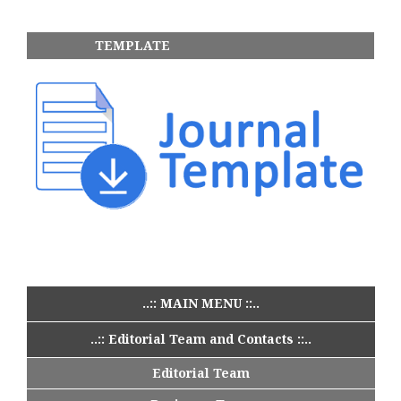
TEMPLATE
..:: MAIN MENU ::..
..:: Editorial Team and Contacts ::..
Editorial Team