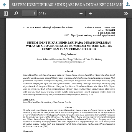
SISTEM IDENTIFIKASI SIDIK JARI PADA DINAS KEPOLISIAN WILAYAH SIDOARJO DENGAN KOMBINASI METODE GALTON HENRY DAN TRANSFORMASI FOURIER