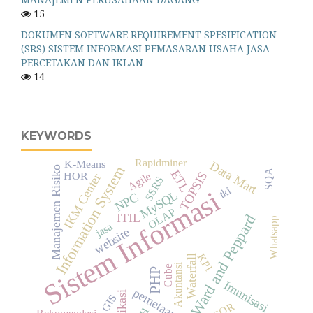
15
DOKUMEN SOFTWARE REQUIREMENT SPESIFICATION
(SRS) SISTEM INFORMASI PEMASARAN USAHA JASA
PERCETAKAN DAN IKLAN
14
KEYWORDS
Rapidminer
K-Means
Data Mart
Information System
Manajemen Risiko
SQA
ETL
TOPSIS
HOR
Agile
IKM Center
SSRS
tki
Sistem Informasi
MySQL
NPC
OLAP
ITIL
Ward and Peppard
Whatsapp
jasa
website
KPI
Waterfall
Akuntansi
Cube
PHP
Imunisasi
pemetaan
Aplikasi
GIS
SCOR
Rekomendasi