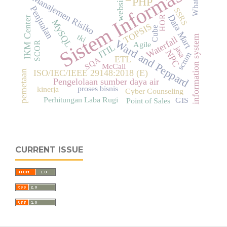
Sistem Informasi
Whatsapp
Manajemen Risiko
website
PHP
Penjualan
SSRS
Data Mart
HOR
IKM Center
MySQL
TOPSIS
Cube
tki
information system
Waterfall
Ward and Peppard
SCOR
Agile
ITIL
jasa
NPC
scrum
ETL
SQA
McCall
ISO/IEC/IEEE 29148:2018 (E)
pemetaan
Pengelolaan sumber daya air
proses bisnis
kinerja
Cyber Counseling
Perhitungan Laba Rugi
GIS
Point of Sales
CURRENT ISSUE