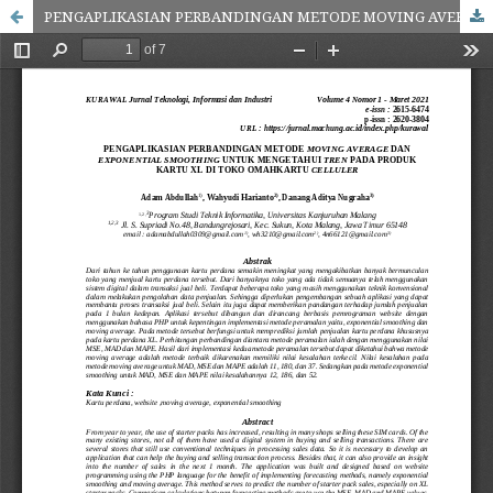
PENGAPLIKASIAN PERBANDINGAN METODE MOVING AVERAGE DAN EXPONENTIAL SMOOTHING UNTUK MENGETAHUI TREN PADA PRODUK KARTU XL DI TOKO OMAHKARTU CELLULER