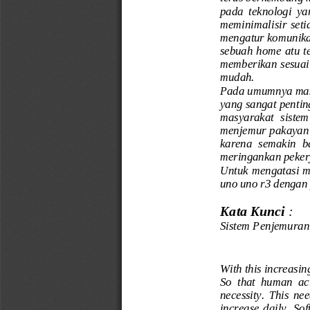
pada  teknologi  ya
meminimalisir  setia
mengatur komunikas
sebuah home atu te
memberikan sesuai
mudah.
Pada umumnya masy
yang sangat pentin
masyarakat  sistem
menjemur pakayan 
karena  semakin  ba
meringankan pekerj
Untuk mengatasi m
uno uno r3 dengan
Kata Kunci 
:
Sistem Penjemura
With this increasi
So  that  human  act
necessity.  This  nee
increase  daily.  So