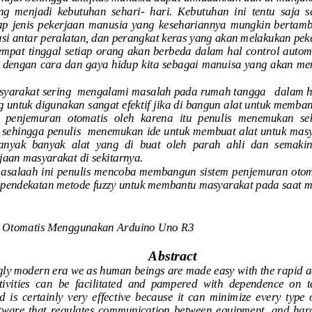
ng  menjadi  kebutuhan  sehari
-
hari.  Kebutuhan  ini  tentu  saja  s
p  jenis  pekerjaan  manusia  ya
ng  kesehariannya  mungkin  bertamba
i antar peralatan, dan perangkat keras yang akan melakukan peke
mpat tinggal setiap orang akan berbeda dalam hal control automa
 dengan cara dan gaya hidup kita sebagai manuisa yang akan m
arakat sering  mengalami masalah pada rumah tangga   dalam h
g untuk digu
nakan sangat efektif jika di bangun alat untuk memba
  penjemuran  otomatis  oleh  karena  itu  penulis  menemukan  s
sehingga penulis  menemukan ide untuk membuat alat untuk mas
nyak  banyak  alat  yang  di  buat  oleh  parah  ahli  dan  semakin
aan masyarakat di sekitarnya.
asalaah ini penulis mencoba membangun sistem penjemuran oto
 pendekatan metode fuzzy untuk membantu masyarakat pada saat m
n Otomatis Menggunakan Ardu
ino Uno R3
Abst
r
act
ngly modern era we as human beings are made easy with the rapid 
ivities  can  be  facilitated  and  pampered  with  dependence  on  te
d  is
certainly  very  effective  because  it  can  minimize  every  type 
ftware  that  regulates  communication  between  equipment,  and  hardw