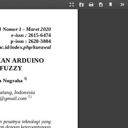
Current
Presentation
Open
Print
Download
Too
View
Mode
3 Nomor 1 
-
Maret 2020
e
-
issn : 
2615
-
6474
p
-
issn : 2620
-
3804
ac.id/index.php/kurawal
KAN
ARDUINO 
FUZZY
3)
a Nugraha 
alang, Indonesia
3 
)
y@gmail.com 
  pesatnya  teknologi  yang 
kan dengan ketergantungan 