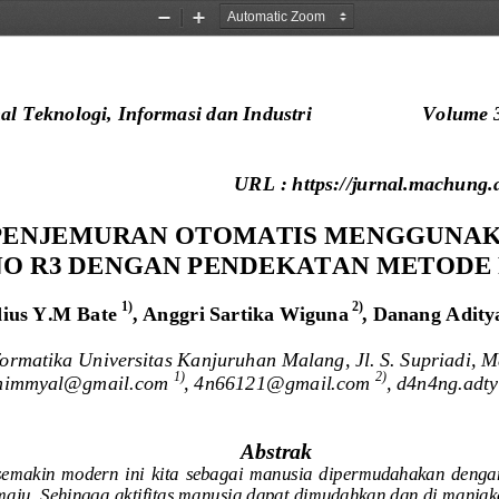
Zoom
Zoom
Out
In
Teknologi, Informasi dan Industri 
Volume 
URL : https://jurnal.machung.
 PENJEMURAN OTOMATIS MENGGUNA
O R3 DENGAN PENDEKATAN
METODE 
1)
2)
dius Y.M Bate 
, 
Anggri Sartika Wiguna
, 
Danang Adity
formatika 
Universitas Kanjuruhan Malang, Jl. S. Supriadi, M
1)
2)
himmyal@gmail.com 
, 
4n66121@gmail.com 
, 
d4n4ng.adt
Abstrak
semakin  modern  ini  kita  sebagai  manusia  dipermudahakan  dengan
aju. Sehingga aktifitas manusia dapat dimudahkan dan di manja