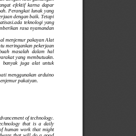
angat  efektif  karna  dapar 
h.  Perangkat  lunak  yang 
rjaan dengan baik. Tetapi 
tisasi.ada 
teknologi yang 
emberikan rasa nyamandan 
al menjemur pakayan Alat 
ntu meringankan pekerjaan 
ebuah  masalah  dalam  hal 
yara
kat yang membutuakn. 
  banyak  juga  alat  untuk 
mati menggunakan arduino 
enjemur pakaiyan. 
advancement of technology. 
chnology  that  is  a  daily 
 of  human  work  that  might 
are  that  will  do  a  good 