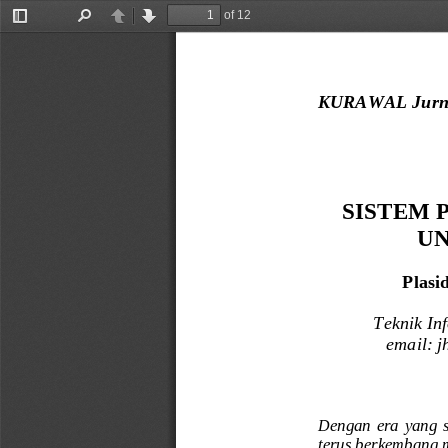
of 12
Toggle
Find
Previous
Next
Sidebar
KURAWAL Jurnal 
SISTEM
UN
Plasi
Teknik In
email: 
j
Dengan  era  yang  
terus berkembang m