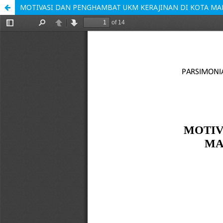
MOTIVASI DAN PENGHAMBAT UKM KERAJINAN DI KOTA M