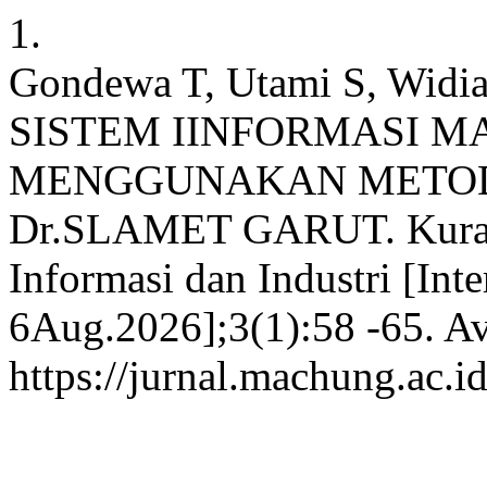
1.
Gondewa T, Utami S, Wid
SISTEM IINFORMASI 
MENGGUNAKAN METOD
Dr.SLAMET GARUT. Kurawa
Informasi dan Industri [Int
6Aug.2026];3(1):58 -65. Av
https://jurnal.machung.ac.i